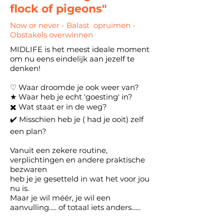
flock of pigeons"
Now or never - Balast opruimen -
Obstakels overwinnen
MIDLIFE is het meest ideale moment
om nu eens eindelijk aan jezelf te
denken!
♡ Waar droomde je ook weer van?
★ Waar heb je echt 'goesting' in?
✖️ Wat staat er in de weg?
✔️ Misschien heb je ( had je ooit) zelf
een plan?
Vanuit een zekere routine,
verplichtingen en andere praktische
bezwaren
heb je je
gesetteld in wat het voor jou
nu is.
Maar je wil méér, je wil een
aanvulling..... of totaal iets anders......