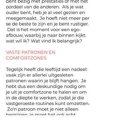
bent bezig met prestaties of met het
oordeel van de anderen. Als je wat
ouder bent, heb je al veel gezien en
meegemaakt. Je hoeft niet meer per
se de beste te zijn en je bent rustiger.
Dat is het moment
voor een ego-
afbouw, waarbij je naar binnen kijkt:
wat wil ik? Wat vind ik belangrijk?
VASTE PATRONEN EN
COMFORTZONES
Tegelijk heeft die leeftijd een nadeel:
vaak zijn er allerlei uitgesleten
patronen waarin je blijft hangen. Je
hebt dus een deskundige nodig om
je uit je comfortzone te halen en om
in de diepte te werken, zodat je die
vastgeroeste routines kunt omzetten.
Zo'n patroon moet je niet alleen
begrijpen, je moet het ook echt
voelen. Dan kan pijnlijk zijn, omdat je
een schaduwzijde tegenkomt. Pas
daarna kun je de daadkracht en de