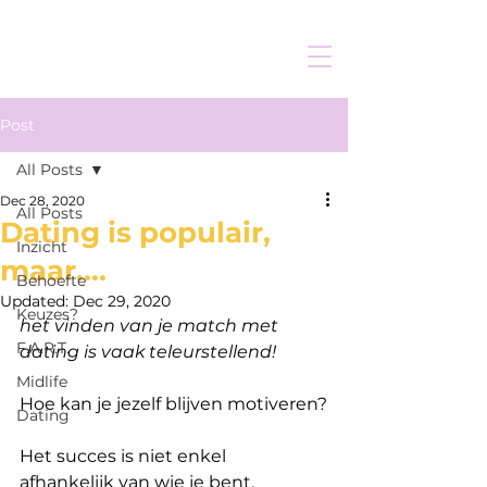
Post
All Posts
Dec 28, 2020
All Posts
Dating is populair,
Inzicht
maar....
Behoefte
Updated:
Dec 29, 2020
Keuzes?
het vinden van je match met 
F.A.R.T.
dating is vaak teleurstellend! 
Midlife
Hoe kan je jezelf blijven motiveren?
Dating
Het succes is niet enkel 
afhankelijk van wie je bent,