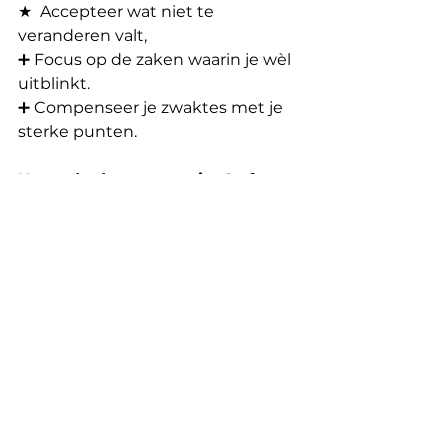
★  Accepteer wat niet te 
veranderen valt,
➕ Focus op de zaken waarin je wèl 
uitblinkt.
➕ Compenseer je zwaktes met je 
sterke punten.
Komt de droom naar jou? of ga 
jij naar je droom?