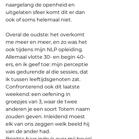
naargelang de openheid en 
uitgelaten sfeer komt dit er dan 
ook of soms helemaal niet.
Overal de oudste: het overkomt 
me meer en meer, en zo was het 
ook tijdens mijn NLP opleiding. 
Allemaal vlotte 30- en begin 40-
ers, en ik geef toe: mijn perceptie 
was gedurende al die sessies, dat 
ik tussen leeftijdsgenoten zat.
Confronterend ook dit laatste 
weekend: een oefening in 
groepjes van 3, waar de twee 
anderen je een soort Totem naam 
zouden geven. Inleidend moest 
elk van ons zeggen welk beeld hij 
van de ander had.
Brigitte haar indruk over mij beviel 