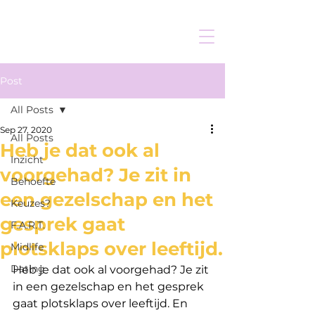
Post
All Posts
Sep 27, 2020
All Posts
Heb je dat ook al
Inzicht
voorgehad? Je zit in
Behoefte
een gezelschap en het
Keuzes?
gesprek gaat
F.A.R.T.
plotsklaps over leeftijd.
Midlife
Dating
Heb je dat ook al voorgehad? Je zit 
in een gezelschap en het gesprek 
gaat plotsklaps over leeftijd. En 